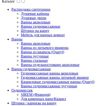
Каталог
Распродажа сантехники
Душевые кабины
Душевые двери
Ванны акриловые
Ванны гидромассажные
Шторки на ванну
Мебель для ванных комнат
Ванны
Ванны акриловые
Ванны из литьевого мрамора
Ванны из кварила (Quaryl)
Ванны чугунные
Ванны стальные
Ванны отдельностоящие акриловые
Ванны гидромассажные
Гидромассажные ванны акриловые
Гидромассажные ванны литьевой мрамор
Квариловые гидромассажные ванны (Quaryl)
Ванны гидромассажные чугунные
Гидромассаж
SIREM (Франция)
Для каменных ванн/Кварил
Шторки / карнизы на ванну