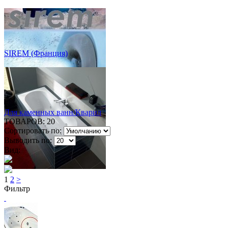
SIREM (Франция)
Для каменных ванн/Кварил
ТОВАРОВ:
20
Сортировать по:
Выводить по:
Вид:
1
2
>
Фильтр