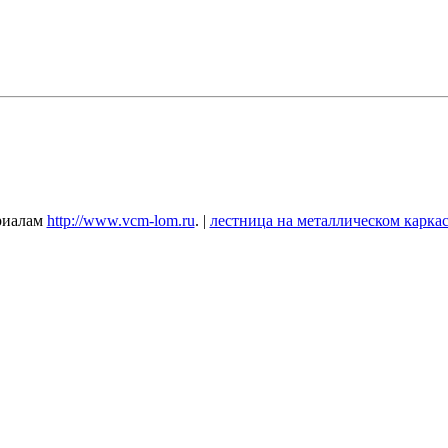
ериалам
http://www.vcm-lom.ru
. |
лестница на металлическом каркас