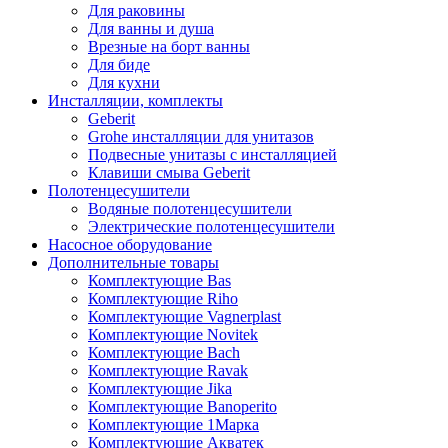
Для раковины
Для ванны и душа
Врезные на борт ванны
Для биде
Для кухни
Инсталляции, комплекты
Geberit
Grohe инсталляции для унитазов
Подвесные унитазы с инсталляцией
Клавиши смыва Geberit
Полотенцесушители
Водяные полотенцесушители
Электрические полотенцесушители
Насосное оборудование
Дополнительные товары
Комплектующие Bas
Комплектующие Riho
Комплектующие Vagnerplast
Комплектующие Novitek
Комплектующие Bach
Комплектующие Ravak
Комплектующие Jika
Комплектующие Banoperito
Комплектующие 1Марка
Комплектующие Акватек