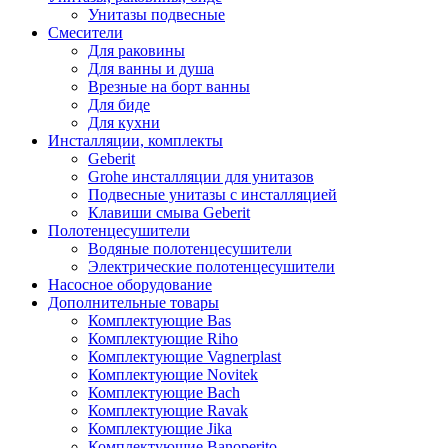
Унитазы подвесные
Смесители
Для раковины
Для ванны и душа
Врезные на борт ванны
Для биде
Для кухни
Инсталляции, комплекты
Geberit
Grohe инсталляции для унитазов
Подвесные унитазы с инсталляцией
Клавиши смыва Geberit
Полотенцесушители
Водяные полотенцесушители
Электрические полотенцесушители
Насосное оборудование
Дополнительные товары
Комплектующие Bas
Комплектующие Riho
Комплектующие Vagnerplast
Комплектующие Novitek
Комплектующие Bach
Комплектующие Ravak
Комплектующие Jika
Комплектующие Banoperito