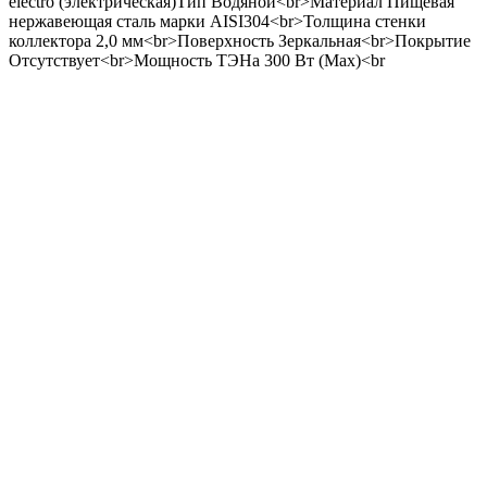
electro (электрическая)Тип Водяной<br>Материал Пищевая
нержавеющая сталь марки AISI304<br>Толщина стенки
коллектора 2,0 мм<br>Поверхность Зеркальная<br>Покрытие
Отсутствует<br>Мощность ТЭНа 300 Вт (Max)<br