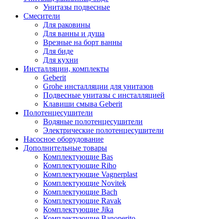
Унитазы подвесные
Смесители
Для раковины
Для ванны и душа
Врезные на борт ванны
Для биде
Для кухни
Инсталляции, комплекты
Geberit
Grohe инсталляции для унитазов
Подвесные унитазы с инсталляцией
Клавиши смыва Geberit
Полотенцесушители
Водяные полотенцесушители
Электрические полотенцесушители
Насосное оборудование
Дополнительные товары
Комплектующие Bas
Комплектующие Riho
Комплектующие Vagnerplast
Комплектующие Novitek
Комплектующие Bach
Комплектующие Ravak
Комплектующие Jika
Комплектующие Banoperito