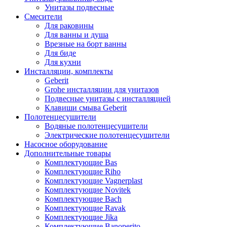
Унитазы подвесные
Смесители
Для раковины
Для ванны и душа
Врезные на борт ванны
Для биде
Для кухни
Инсталляции, комплекты
Geberit
Grohe инсталляции для унитазов
Подвесные унитазы с инсталляцией
Клавиши смыва Geberit
Полотенцесушители
Водяные полотенцесушители
Электрические полотенцесушители
Насосное оборудование
Дополнительные товары
Комплектующие Bas
Комплектующие Riho
Комплектующие Vagnerplast
Комплектующие Novitek
Комплектующие Bach
Комплектующие Ravak
Комплектующие Jika
Комплектующие Banoperito